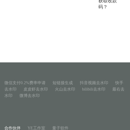
获取收款
码？
微信支付0.2%费率申请
短链接生成
抖音视频去水印
快手
去水印
皮皮虾去水印
火山去水印
bilibili去水印
最右去
水印
微博去水印
合作伙伴
YE工作室
量子软件