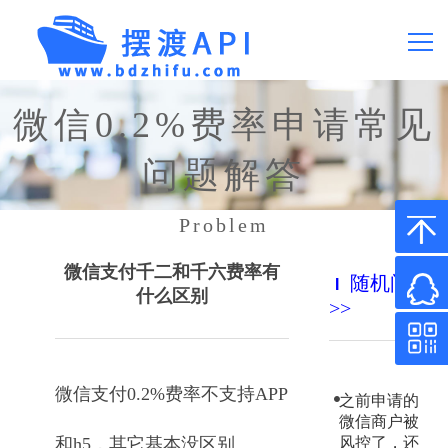
首页
微信0.2%费率申请常见
问题解答
产品价格
Problem
常见问题
微信支付千二和千六费率有
随机问题
API文档
什么区别
>>
关于我们
微信支付0.2%费率不支持APP
之前申请的
微信0.2%费率
微信商户被
和h5，其它基本没区别
风控了，还