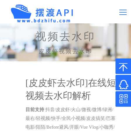
首页
视频去水印
产品价格
皮皮虾视频去水印
常见问题
[皮皮虾去水印]在线短
API文档
视频去水印解析
关于我们
目前支持
抖音/皮皮虾/火山/微视/微博/绿洲/
最右/轻视频/快手/全民小视频/皮皮搞笑/巴塞
微信0.2%费率
电影/陌陌/Before避风/开眼/Vue Vlog/小咖秀/