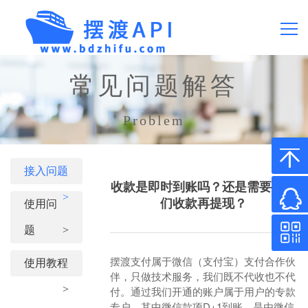
首页
常见问题解答
产品价格
Problem
常见问题
接入问题
收款是即时到账吗？还是需要先你
>
API文档
们收款再提现？
使用问
题
>
关于我们
摆渡支付属于微信（支付宝）支付合作伙
使用教程
伴，只做技术服务，我们既不代收也不代
微信0.2%费率
>
付。通过我们开通的账户属于用户的专款
专户，其中微信款项D+1到账，是由微信