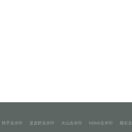
快手去水印
皮皮虾去水印
火山去水印
bilibili去水印
最右去