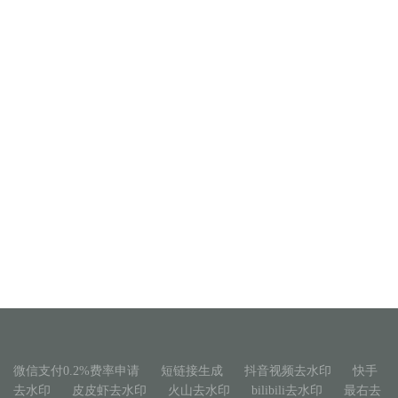
商户登录
微信支付0.2%费率申请
短链接生成
抖音视频去水印
快手
去水印
皮皮虾去水印
火山去水印
bilibili去水印
最右去