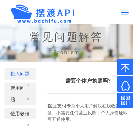
首页
常见问题解答
产品价格
Problem
常见问题
接入问题
需要个体户执照吗?
>
API文档
使用问
题
>
关于我们
专为个人用户解决在线收款问
摆渡支付
题，不需要任何营业执照，个人身份证即
使用教程
可开通使用。
微信0.2%费率
>